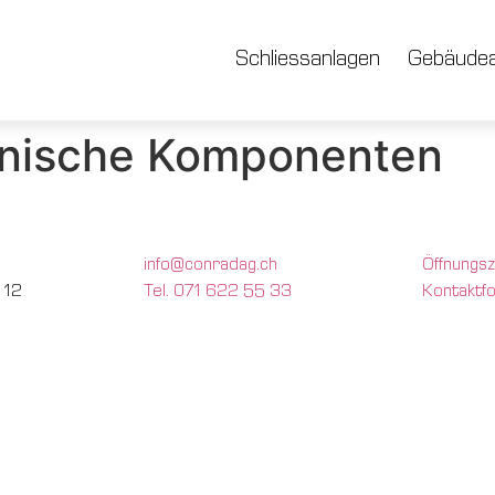
Schliessanlagen
Gebäudea
onische Komponenten
info@conradag.ch
Öffnungsz
 12
Tel. 071 622 55 33
Kontaktf