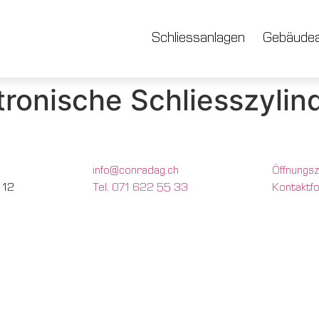
Schliessanlagen
Gebäudea
ronische Schliesszylin
info@conradag.ch
Öffnungsz
 12
Tel. 071 622 55 33
Kontaktf