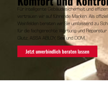
Komfort und Kontrol
Für intelligente Gebäudesicherheit und effizi
vertrauen wir auf führende Marken. Als offiziel
Weinfelden beraten wir Sie umfassend zu Sc
für die fachgerechte Wartung und Reparatur 
Glutz, ASSA ABLOY, Sea und DOM.
Jetzt unverbindlich beraten lassen